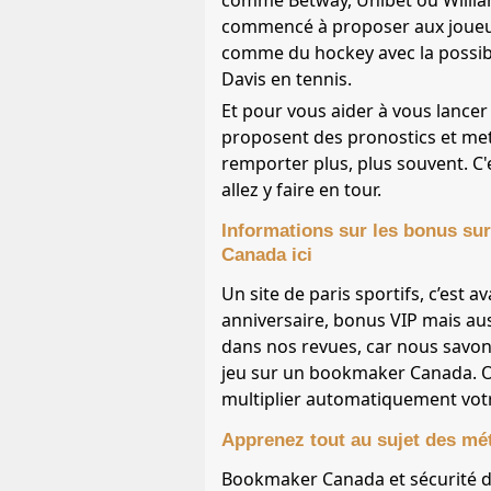
comme Betway, Unibet ou William 
commencé à proposer aux joueurs
comme du hockey avec la possibil
Davis en tennis.
Et pour vous aider à vous lancer
proposent des pronostics et met
remporter plus, plus souvent. C
allez y faire en tour.
Informations sur les bonus sur
Canada ici
Un site de paris sportifs, c’est
anniversaire, bonus VIP mais au
dans nos revues, car nous savons
jeu sur un bookmaker Canada. Oui
multiplier automatiquement votr
Apprenez tout au sujet des méth
Bookmaker Canada et sécurité doi