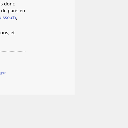
ns donc
 de paris en
uisse.ch
,
ous, et
igne