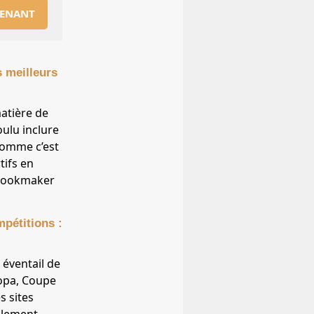
TENANT
s meilleurs
atière de
oulu inclure
 comme c’est
tifs en
Bookmaker
pétitions :
 éventail de
ropa, Coupe
s sites