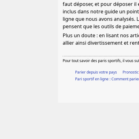
faut déposer, et pour déposer il
inclus dans notre guide un point
ligne que nous avons analysés. Le
pensent que les outils de paiem
Plus un doute : en lisant nos ar
allier ainsi divertissement et rent
Pour tout savoir des paris sportifs, il vous su
Parier depuis votre pays
Pronostic
Pari sportif en ligne : Comment parier