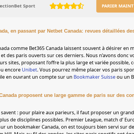
ectionBet Sport
PARIER MAIN
da, en passant par Netbet Canada: revues détaillées de
nada comme Bet365 Canada laissent souvent à désirer en m
et des paris ouverts sur ces derniers. Nous n’avons donc v
urs sites, proposant l’offre la plus large et variée possible,
u encore
Unibet
. Vous pourrez même placer vos paris spor
bile en ouvrant un compte sur un
Bookmaker Suisse
ou un 
nada proposent une large gamme de paris sur des com
savent : pour plaire aux parieurs, il faut proposer un grand
le plus de disciplines possibles. Premier League, match d’ Eu
ur un bookmaker Canada, on est toujours bien servi sur de