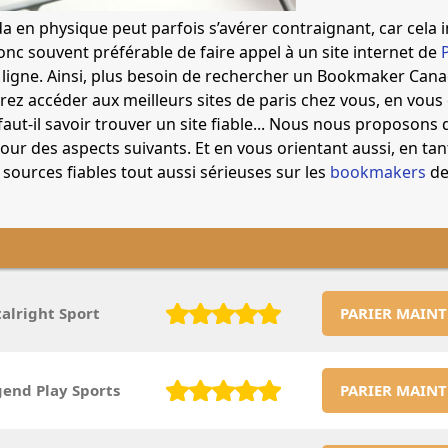
en physique peut parfois s’avérer contraignant, car cela 
donc souvent préférable de faire appel à un site internet de
 ligne. Ainsi, plus besoin de rechercher un Bookmaker Cana
ez accéder aux meilleurs sites de paris chez vous, en vous
faut-il savoir trouver un site fiable... Nous nous proposons
our des aspects suivants. Et en vous orientant aussi, en ta
 sources fiables tout aussi sérieuses sur les
bookmakers
de
alright Sport
PARIER MAIN
end Play Sports
PARIER MAIN