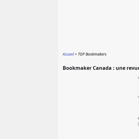
Accueil
TOP Bookmakers
Bookmaker Canada : une revue d