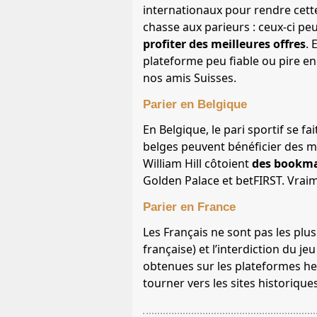
internationaux pour rendre cette 
chasse aux parieurs : ceux-ci pe
profiter des meilleures offres
. 
plateforme peu fiable ou pire e
nos amis Suisses.
Parier en Belgique
En Belgique, le pari sportif se fa
belges peuvent bénéficier des m
William Hill côtoient
des bookmak
Golden Palace et betFIRST. Vrai
Parier en France
Les Français ne sont pas les plus 
française) et l’interdiction du je
obtenues sur les plateformes he
tourner vers les sites historiq