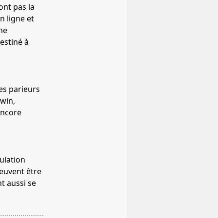
ont pas la
n ligne et
une
estiné à
les parieurs
Bwin,
encore
gulation
euvent être
t aussi se