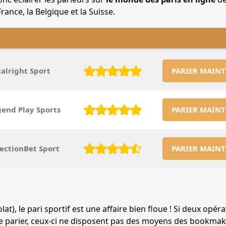
rance, la Belgique et la Suisse.
alright Sport
PARIER MAIN
end Play Sports
PARIER MAIN
ectionBet Sport
PARIER MAIN
t), le pari sportif est une affaire bien floue ! Si deux opér
e parier, ceux-ci ne disposent pas des moyens des bookma