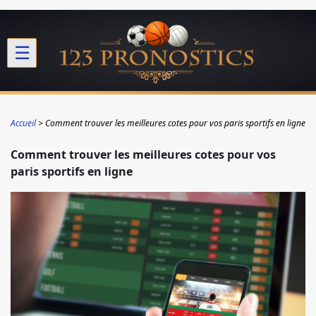
☰
Accueil
Comment trouver les meilleures cotes pour vos paris sportifs en ligne
Comment trouver les meilleures cotes pour vos
paris sportifs en ligne