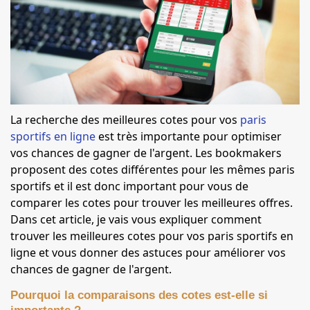
La recherche des meilleures cotes pour vos
paris
sportifs en ligne
est très importante pour optimiser
vos chances de gagner de l'argent. Les bookmakers
proposent des cotes différentes pour les mêmes paris
sportifs et il est donc important pour vous de
comparer les cotes pour trouver les meilleures offres.
Dans cet article, je vais vous expliquer comment
trouver les meilleures cotes pour vos paris sportifs en
ligne et vous donner des astuces pour améliorer vos
chances de gagner de l'argent.
Pourquoi la comparaisons des cotes est-elle si